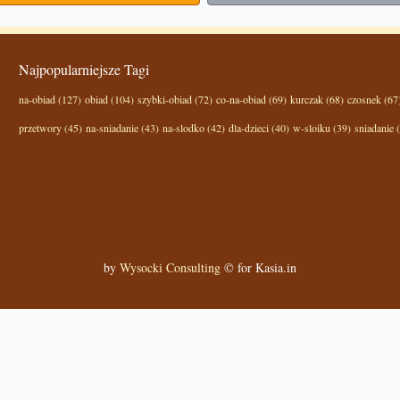
Najpopularniejsze Tagi
na-obiad (127)
obiad (104)
szybki-obiad (72)
co-na-obiad (69)
kurczak (68)
czosnek (67
przetwory (45)
na-sniadanie (43)
na-slodko (42)
dla-dzieci (40)
w-sloiku (39)
sniadanie 
by
Wysocki Consulting
© for Kasia.in