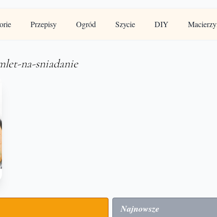
orie
Przepisy
Ogród
Szycie
DIY
Macierzy
mlet-na-sniadanie
Najnowsze