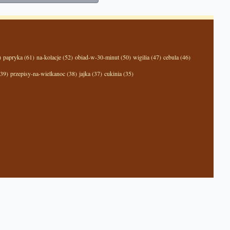
)
papryka (61)
na-kolacje (52)
obiad-w-30-minut (50)
wigilia (47)
cebula (46)
(39)
przepisy-na-wielkanoc (38)
jajka (37)
cukinia (35)