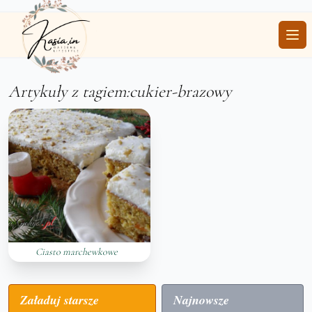
Ope
Artykuły z tagiem:cukier-brazowy
Ciasto marchewkowe
Załaduj starsze
Najnowsze