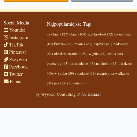
Social Media
Najpopularniejsze Tagi
Youtube
na-obiad (127)
obiad (104)
szybki-obiad (72)
co-na-obiad
Instagram
TikTok
(69)
kurczak (68)
czosnek (67)
papryka (61)
na-kolacje
Pinterest
(52)
obiad-w-30-minut (50)
wigilia (47)
cebula (46)
Zszywka
przetwory (45)
na-sniadanie (43)
na-slodko (42)
dla-dzieci
Facebook
Twitter
(40)
w-sloiku (39)
sniadanie (39)
przepisy-na-wielkanoc
E-mail
(38)
jajka (37)
cukinia (35)
by
Wysocki Consulting
© for Kasia.in