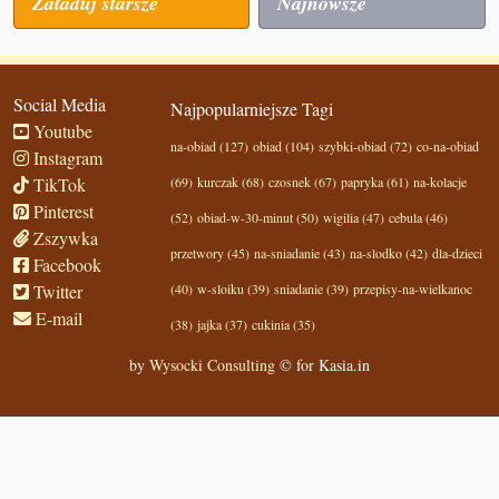
Załaduj starsze
Najnowsze
Social Media
Najpopularniejsze Tagi
Youtube
na-obiad (127)
obiad (104)
szybki-obiad (72)
co-na-obiad
Instagram
TikTok
(69)
kurczak (68)
czosnek (67)
papryka (61)
na-kolacje
Pinterest
(52)
obiad-w-30-minut (50)
wigilia (47)
cebula (46)
Zszywka
przetwory (45)
na-sniadanie (43)
na-slodko (42)
dla-dzieci
Facebook
Twitter
(40)
w-sloiku (39)
sniadanie (39)
przepisy-na-wielkanoc
E-mail
(38)
jajka (37)
cukinia (35)
by
Wysocki Consulting
© for Kasia.in