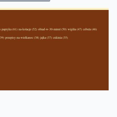
)
papryka (61)
na-kolacje (52)
obiad-w-30-minut (50)
wigilia (47)
cebula (46)
(39)
przepisy-na-wielkanoc (38)
jajka (37)
cukinia (35)