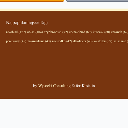
Najpopularniejsze Tagi
na-obiad (127)
obiad (104)
szybki-obiad (72)
co-na-obiad (69)
kurczak (68)
czosnek (67
przetwory (45)
na-sniadanie (43)
na-slodko (42)
dla-dzieci (40)
w-sloiku (39)
sniadanie 
by
Wysocki Consulting
© for Kasia.in