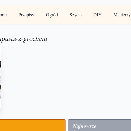
orie
Przepisy
Ogród
Szycie
DIY
Macierzy
apusta-z-grochem
Najnowsze