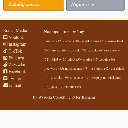
Załaduj starsze
Najnowsze
Social Media
Najpopularniejsze Tagi
Youtube
na-obiad (127)
obiad (104)
szybki-obiad (72)
co-na-obiad
Instagram
TikTok
(69)
kurczak (68)
czosnek (67)
papryka (61)
na-kolacje
Pinterest
(52)
obiad-w-30-minut (50)
wigilia (47)
cebula (46)
Zszywka
przetwory (45)
na-sniadanie (43)
na-slodko (42)
dla-dzieci
Facebook
Twitter
(40)
w-sloiku (39)
sniadanie (39)
przepisy-na-wielkanoc
E-mail
(38)
jajka (37)
cukinia (35)
by
Wysocki Consulting
© for Kasia.in