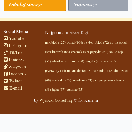
Załaduj starsze
Najnowsze
Social Media
Najpopularniejsze Tagi
Youtube
na-obiad (127)
obiad (104)
szybki-obiad (72)
co-na-obiad
Instagram
TikTok
(69)
kurczak (68)
czosnek (67)
papryka (61)
na-kolacje
Pinterest
(52)
obiad-w-30-minut (50)
wigilia (47)
cebula (46)
Zszywka
przetwory (45)
na-sniadanie (43)
na-slodko (42)
dla-dzieci
Facebook
Twitter
(40)
w-sloiku (39)
sniadanie (39)
przepisy-na-wielkanoc
E-mail
(38)
jajka (37)
cukinia (35)
by
Wysocki Consulting
© for Kasia.in