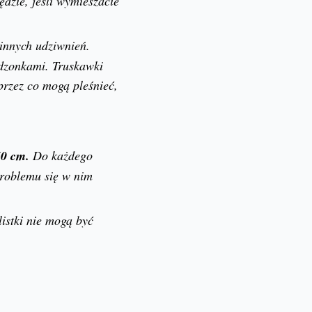
dzie, jeśli wymieszacie
 innych udziwnień.
adzonkami. Truskawki
przez co mogą pleśnieć,
50 cm.
Do każdego
problemu się w nim
listki nie mogą być