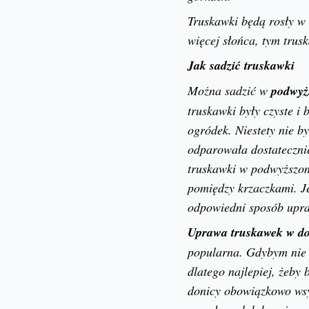
Truskawki będą rosły w t
więcej słońca, tym trusk
Jak sadzić truskawki
Można sadzić w
podwyżs
truskawki były czyste i
ogródek. Niestety nie 
odparowała dostatecznie
truskawki w podwyższon
pomiędzy krzaczkami. Je
odpowiedni sposób upra
Uprawa truskawek w d
popularna. Gdybym nie 
dlatego najlepiej, żeby
donicy obowiązkowo wsy