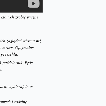
 których zrobię pyszne
nich zaglądać wiosną niż
owe mrozy. Optymalny
 przeschła.
ń-październik. Pędy
e.
ach, wybierajcie te
omych i rodzinę.