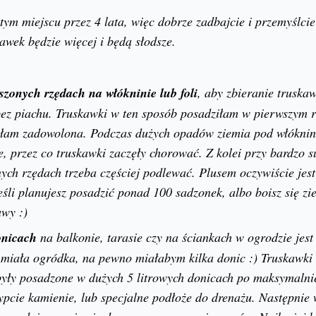
ym miejscu przez 4 lata, więc dobrze zadbajcie i przemyślcie 
awek będzie więcej i będą słodsze.
zonych rzędach na włókninie lub foli
, aby zbieranie truskaw
 bez piachu. Truskawki w ten sposób posadziłam w pierwszym 
byłam zadowolona. Podczas dużych opadów ziemia pod włóknin
, przez co truskawki zaczęły chorować. Z kolei przy bardzo s
ych rzędach trzeba częściej podlewać. Plusem oczywiście jes
śli planujesz posadzić ponad 100 sadzonek, albo boisz się zie
wy :)
onicach
na balkonie, tarasie czy na ściankach w ogrodzie jest
miała ogródka, na pewno miałabym kilka donic :) Truskawki 
 były posadzone w dużych 5 litrowych donicach po maksymalni
pcie kamienie, lub specjalne podłoże do drenażu. Następnie 