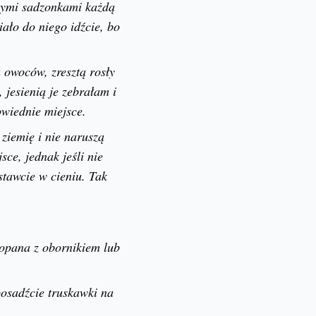
wymi sadzonkami każdą
iało do niego idźcie, bo
u owoców, zresztą rosły
 jesienią je zebrałam i
owiednie miejsce.
ziemię i nie naruszą
ce, jednak jeśli nie
stawcie w cieniu. Tak
kopana z obornikiem lub
posadźcie truskawki na