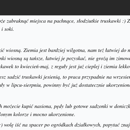
 zabraknąć miejsca na pachnące, słodziutkie truskawki :) Z
 i soki.
ić wiosną. Ziemia jest bardziej wilgotna, nam też łatwiej do 
onki wiosną są tańsze, łatwiej je pozyskać, nie grożą im zim
kawek to kwiecień-maj, z reguły jest już cieplej i ziemia lekko
esz sadzić truskawki jesienią, to praca przypadnie na wrzesie
ały w lipcu-sierpniu, powinny być już dostatecznie ukorzenion
 możecie kupić nasiona, pędy lub gotowe sadzonki w doniczk
lonym kolorze i mocno ukorzenione.
:) wolę iść na spacer po ogródkach działkowych, popytać znaj