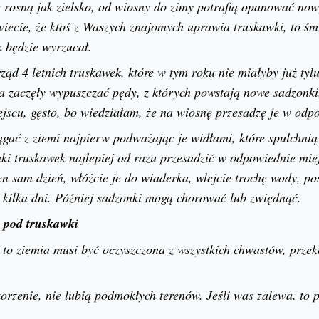
 rosną jak zielsko, od wiosny do zimy potrafią opanować no
 wiecie, że ktoś z Waszych znajomych uprawia truskawki, to śm
 będzie wyrzucał.
ząd 4 letnich truskawek, które w tym roku nie miałyby już tyl
a zaczęły wypuszczać pędy, z których powstają nowe sadzonki,
scu, gęsto, bo wiedziałam, że na wiosnę przesadzę je w odp
ągać z ziemi najpierw podważając je widłami, które spulchnią 
ki truskawek najlepiej od razu przesadzić w odpowiednie miejs
en sam dzień, włóżcie je do wiaderka, wlejcie trochę wody, po
kilka dni. Później sadzonki mogą chorować lub zwiędnąć.
 pod truskawki
 to ziemia musi być oczyszczona z wszystkich chwastów, prze
orzenie, nie lubią podmokłych terenów. Jeśli was zalewa, to 