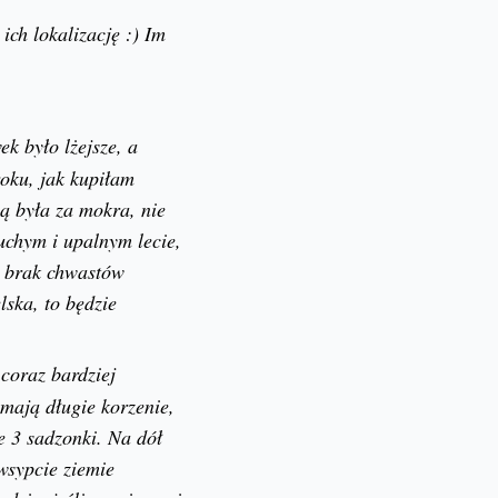
ich lokalizację :) Im
ek było lżejsze, a
roku, jak kupiłam
ą była za mokra, nie
uchym i upalnym lecie,
t brak chwastów
lska, to będzie
 coraz bardziej
mają długie korzenie,
e 3 sadzonki. Na dół
wsypcie ziemie