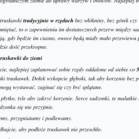
ogrodniczym ziemie do uprawy warzyw i owoców. Najlepiej bę
 truskawki
tradycyjnie w rzędach
bez włókniny, bez górek czy
amiętać, to o zapewnieniu im dostatecznych przerw między s
ją, gdy będzie im ciasno, owoce będą miały mało przewiewu 
ędzie dość przekropne.
truskawki do ziemi
cie, najlepiej zaplanować sobie rzędy oddalone od siebie co
i truskawek. Dołek wykopcie głęboki, tak aby korzenie bez 
 mogą wystawać, zaginać się czy być splątane.
łytko, tyle aby zakryć korzenie. Serce sadzonki, te malutkie 
dzonka się nie przyjmie.
emy, przygniatamy i podlewamy.
dbajcie, aby podłoże truskawek nie przeschło.