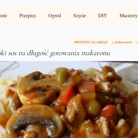
orie
Przepisy
Ogród
Szycie
DIY
Macierzy
PRZEPISY NA OBIAD
z makaronem
ybki sos na długość gotowania makaronu