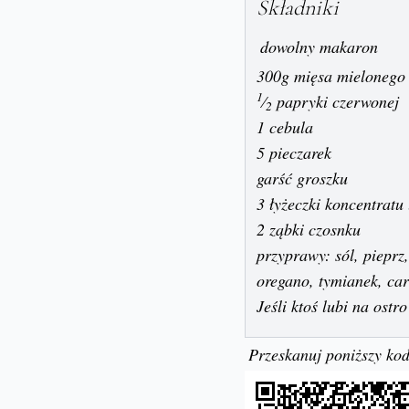
Składniki
dowolny makaron
300g mięsa mielonego
1
⁄
papryki czerwonej
2
1 cebula
5 pieczarek
garść groszku
3 łyżeczki koncentrat
2 ząbki czosnku
przyprawy: sól, pieprz,
oregano, tymianek, car
Jeśli ktoś lubi na ostro
Przeskanuj poniższy kod