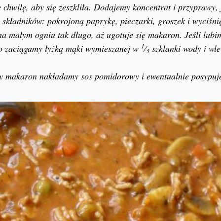
 chwilę, aby się zeszkliła. Dodajemy koncentrat i przyprawy,
ę składników: pokrojoną paprykę, pieczarki, groszek i wyciśn
a małym ogniu tak długo, aż ugotuje się makaron. Jeśli lubim
1
to zaciągamy łyżką mąki wymieszanej w
⁄
szklanki wody i wl
3
 makaron nakładamy sos pomidorowy i ewentualnie posypuje