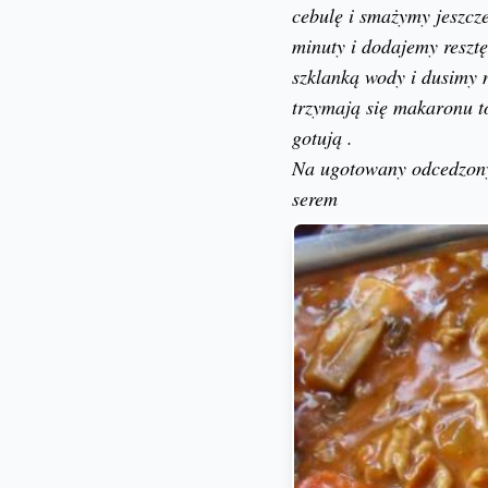
cebulę i smażymy jeszcze
minuty i dodajemy reszt
szklanką wody i dusimy n
trzymają się makaronu 
gotują .
Na ugotowany odcedzony
serem