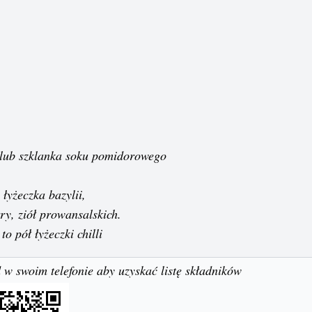
u lub szklanka soku pomidorowego
 łyżeczka bazylii,
ry, ziół prowansalskich.
 to pół łyżeczki chilli
 w swoim telefonie aby uzyskać listę składników