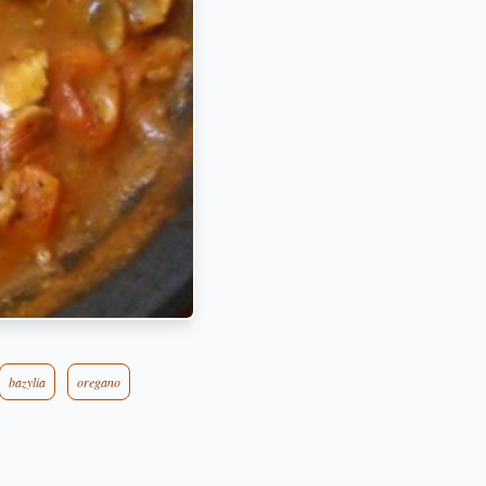
bazylia
oregano