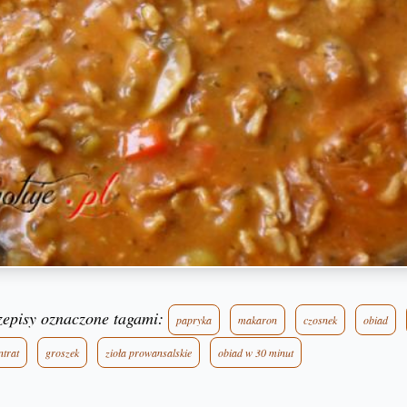
zepisy oznaczone tagami:
papryka
makaron
czosnek
obiad
ntrat
groszek
zioła prowansalskie
obiad w 30 minut