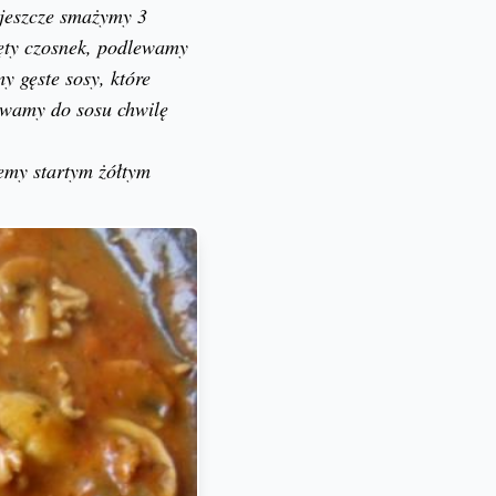
 jeszcze smażymy 3
ięty czosnek, podlewamy
y gęste sosy, które
ewamy do sosu chwilę
my startym żółtym