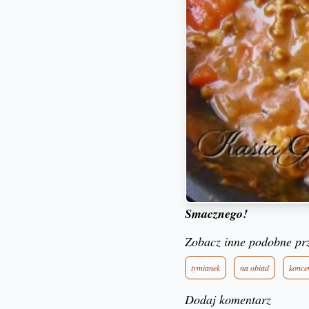
Smacznego!
Zobacz inne podobne pr
tymianek
na obiad
konce
Dodaj komentarz