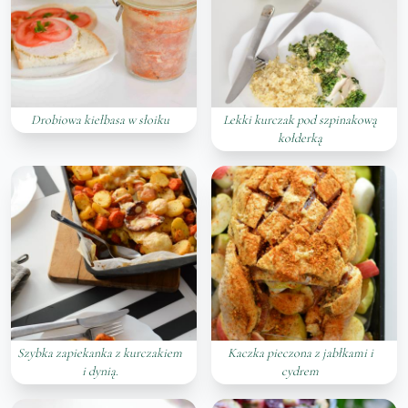
Drobiowa kiełbasa w słoiku
Lekki kurczak pod szpinakową
kołderką
Szybka zapiekanka z kurczakiem
Kaczka pieczona z jabłkami i
i dynią.
cydrem