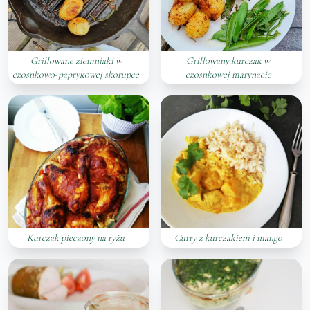
Grillowane ziemniaki w
Grillowany kurczak w
czosnkowo-paprykowej skorupce
czosnkowej marynacie
Kurczak pieczony na ryżu
Curry z kurczakiem i mango