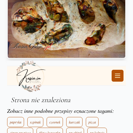
Zobacz inne podobne przepisy oznaczone tagami:
papryka
szpinak
czosnek
kurczak
pizza
ciasto na pizze
filet z kurczaka
na obiad
na kolacje