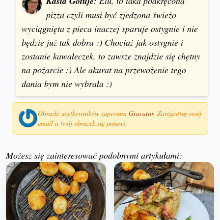
Kasia Gotuje
: Elu, to taka podkręcona
pizza czyli musi być zjedzona świeżo
wyciągnięta z pieca inaczej sparuje ostygnie i nie
będzie już tak dobra :) Chociaż jak ostygnie i
zostanie kawałeczek, to zawsze znajdzie się chętny
na pożarcie :) Ale akurat na przewożenie tego
dania bym nie wybrała :)
Obrazki użytkowników zapewnia
Gravatar
. Zarejestruj swój
email a twój obrazek się pojawi.
Możesz się zainteresować podobnymi artykułami: