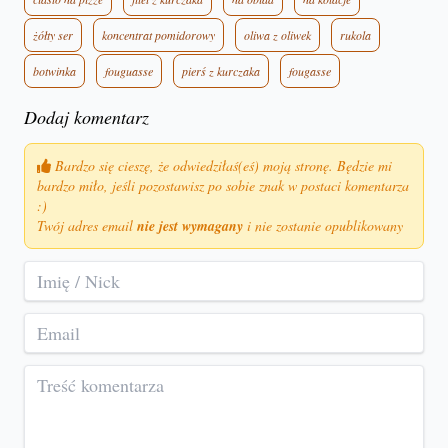
żółty ser
koncentrat pomidorowy
oliwa z oliwek
rukola
botwinka
fouguasse
pierś z kurczaka
fougasse
Dodaj komentarz
Bardzo się cieszę, że odwiedziłaś(eś) moją stronę. Będzie mi
bardzo miło, jeśli pozostawisz po sobie znak w postaci komentarza
:)
Twój adres email
nie jest wymagany
i nie zostanie opublikowany