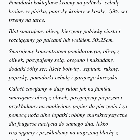
Pomidorki koktajlowe kroimy na połówki, cebulę
kroimy w piórka, paprykę kroimy w kostkę, żółty ser
trzemy na tarce.
Blat smarujemy oliwą, bierzemy połówkę ciasta i
rozciągamy go palcami lub wałkiem 30x25cm.
Smarujemy koncentratem pomidorowym, oliwą z
oliwek, posypujemy solą, oregano i nakładamy
dodatki żółty ser, liście botwiny, szpinak, rukolę,
paprykę, pomidorki,cebulę i gorącego kurczaka.
Całość zawijamy w duży rulon jak na filmiku,
smarujemy oliwą z oliwek, posypujemy pieprzem i
przekładamy na naoliwiony papier do pieczenia i za
pomocą noża albo łopatki robimy charakterystyczne
dla fougasse nacięcia do samego dna, lekko
rozciągamy i przekładamy na nagrzaną blachę z