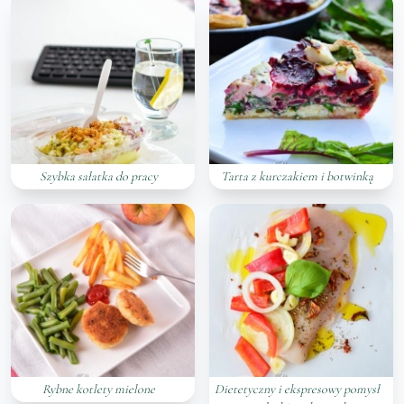
Szybka sałatka do pracy
Tarta z kurczakiem i botwinką
Rybne kotlety mielone
Dietetyczny i ekspresowy pomysł