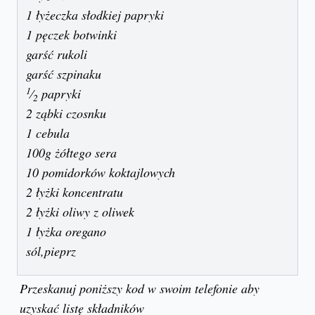
1 łyżeczka słodkiej papryki
1 pęczek botwinki
garść rukoli
garść szpinaku
1
⁄
papryki
2
2 ząbki czosnku
1 cebula
100g żółtego sera
10 pomidorków koktajlowych
2 łyżki koncentratu
2 łyżki oliwy z oliwek
1 łyżka oregano
sól,pieprz
Przeskanuj poniższy kod w swoim telefonie aby
uzyskać listę składników