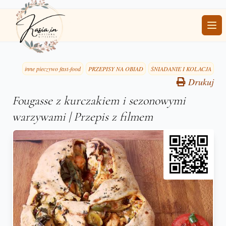
Ope
inne pieczywo fast-food
PRZEPISY NA OBIAD
ŚNIADANIE I KOLACJA
Drukuj
Fougasse z kurczakiem i sezonowymi
warzywami | Przepis z filmem