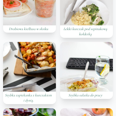
Drobiowa kiełbasa w słoiku
Lekki kurczak pod szpinakową
kołderką
Szybka zapiekanka z kurczakiem
Szybka sałatka do pracy
i dynią.