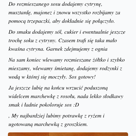
Do rozmieszanego sosu dodajemy cytrynę,
musztardę, majonez i znowu wszystko rozbijamy za
pomocą trzepaczki, aby dokładnie się połączyło.
Do smaku dodajemy sól, cukier i ewentualnie jeszcze
trochę soku z cytryny. Czasem trafi się taka mało
kwaśna cytryna. Garnek zdejmujemy z ognia
Na sam koniec wlewamy rozmieszane żółtko i szybko
mieszamy, wlewamy śmietanę, dodajemy rodzynki z
wodą w której się moczyły. Sos gotowy!
Ja jeszcze lubię na końcu wrzucić poduszoną
widelcem marchewkę z rosołu, nada lekko słodkawy
smak i ładnie pokoloruje sos :D
, My najbardziej lubimy potrawkę z ryżem i
ugotowaną marchewką z groszkiem.