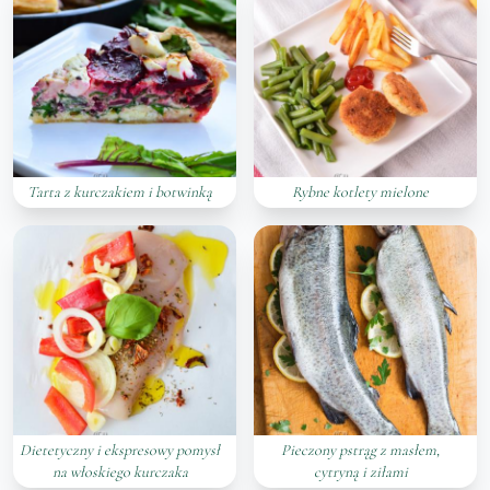
Tarta z kurczakiem i botwinką
Rybne kotlety mielone
Dietetyczny i ekspresowy pomysł
Pieczony pstrąg z masłem,
na włoskiego kurczaka
cytryną i ziłami