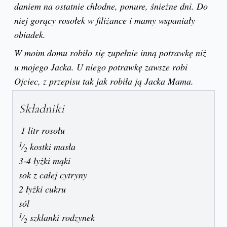
daniem na ostatnie chłodne, ponure, śnieżne dni. Do
niej gorący rosołek w filiżance i mamy wspaniały
obiadek.
W moim domu robiło się zupełnie inną potrawkę niż
u mojego Jacka. U niego potrawkę zawsze robi
Ojciec, z przepisu tak jak robiła ją Jacka Mama.
Składniki
1 litr rosołu
1
⁄
kostki masła
2
3-4 łyżki mąki
sok z całej cytryny
2 łyżki cukru
sól
1
⁄
szklanki rodzynek
2