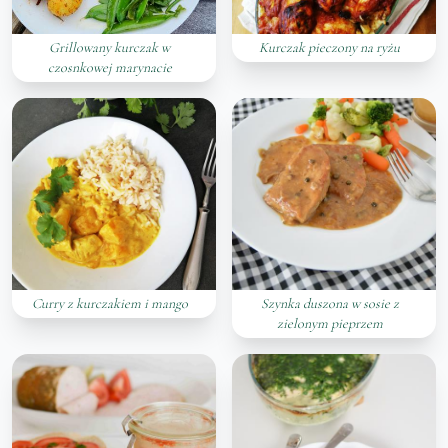
Grillowany kurczak w
Kurczak pieczony na ryżu
czosnkowej marynacie
Curry z kurczakiem i mango
Szynka duszona w sosie z
zielonym pieprzem