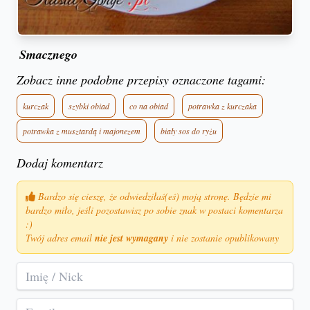
Smacznego
Zobacz inne podobne przepisy oznaczone tagami:
kurczak
szybki obiad
co na obiad
potrawka z kurczaka
potrawka z musztardą i majonezem
biały sos do ryżu
Dodaj komentarz
Bardzo się cieszę, że odwiedziłaś(eś) moją stronę. Będzie mi
bardzo miło, jeśli pozostawisz po sobie znak w postaci komentarza
:)
Twój adres email
nie jest wymagany
i nie zostanie opublikowany