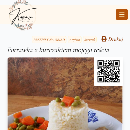
Ope
Drukuj
PRZEPISY NA OBIAD
z ryżem
kurczak
Potrawka z kurczakiem mojego teścia